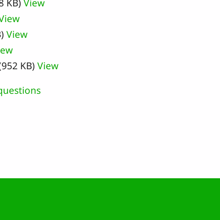
8 KB)
View
View
B)
View
iew
(952 KB)
View
questions