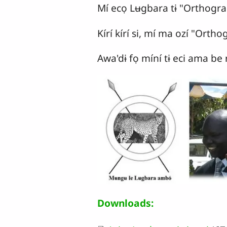
Mí ecọ Lʉgbara tɨ "Orthograph
Kírí kírí si, mí ma ozí "Orthog
Awa'dɨ fọ míní tɨ eci ama be r
Downloads: