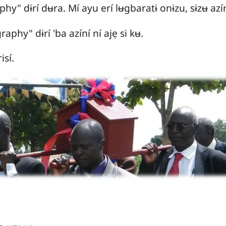
y" dɨrí dʉra. Mí ayu erí lʉgbaratɨ onɨzu, sɨzʉ azín
raphy" dɨrí 'ba azíní ní ajẹ si kʉ.
isí.