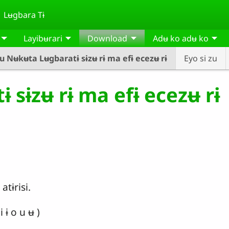
Lʉgbara Tɨ
Layibʉrari
Download
Adʉ ko adʉ ko
 Nʉkʉta Lʉgbaratɨ sɨzʉ rɨ ma efɨ ecezʉ rɨ
Eyo si zu
sɨzʉ rɨ ma efɨ ecezʉ rɨ
tɨrisi.
 ɨ o u ʉ )