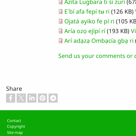
Azita Lugbara ti si zuri
(67
E`bí afa fepí tʉ ri
(126 KB)
Ojatá ayiko fe pí ri
(105 K
Aría ozọ ejípí rí
(193 KB)
V
Arí adạzạ Ombạcía gbạ ri
Send us your comments or 
Share
Footer
Contact
Copyright
Site map