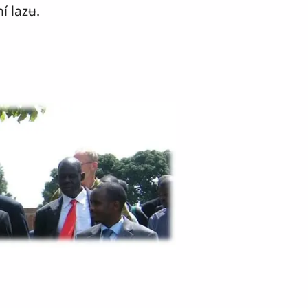
í lazʉ.