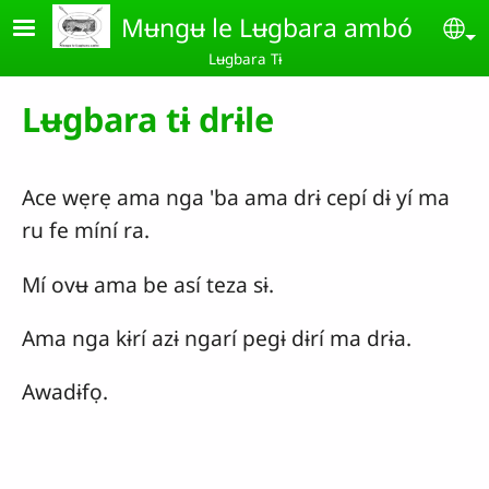
Skip to main content
Mʉngʉ le Lʉgbara ambó
Se
Lʉgbara Tɨ
Lʉgbara tɨ drɨle
Ace wẹrẹ ama nga 'ba ama drɨ cepí dɨ yí ma
ru fe míní ra.
Mí ovʉ ama be así teza sɨ.
Ama nga kɨrí azɨ ngarí pegɨ dɨrí ma drɨa.
Awadɨfọ.